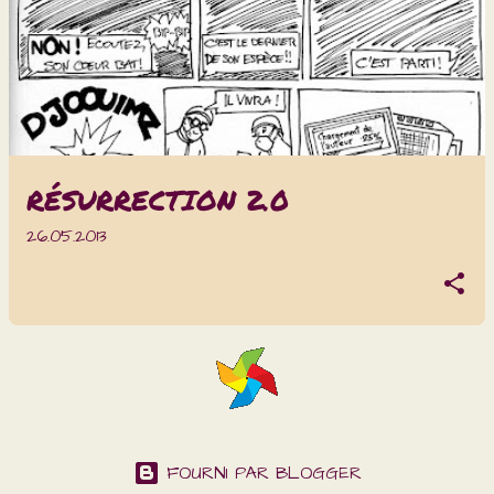
R
T
I
C
L
RÉSURRECTION 2.0
E
26.05.2013
S
FOURNI PAR BLOGGER